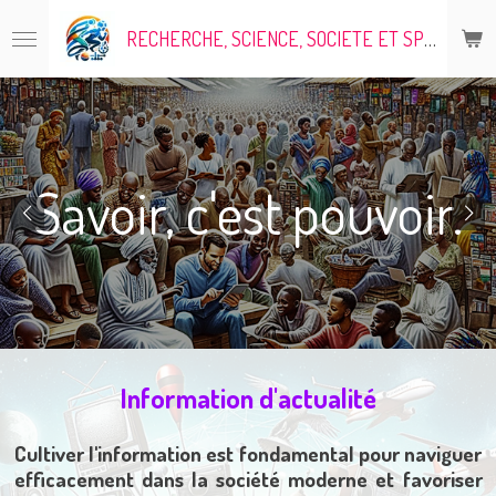
Passer
RECHERCHE, SCIENCE, SOCIETE ET SPORT
au
contenu
principal
Savoir, c'est pouvoir.
Information d'actualité
Cultiver l'information est fondamental pour naviguer
efficacement dans la société moderne et favoriser