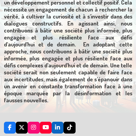
un développement personnel et collectif positif. Cela
nécessite un engagement de chacun à rechercher la
vérité, à cultiver la curiosité et à s'investir dans des
dialogues constructifs. En agissant ainsi, nous
contribuons à bâtir une société plus informée, plus
engagée et plus résiliente face aux défis
d'aujourd'hui et de demain.
En adoptant cette
approche, nous contribuons à bâtir une société plus
informée, plus engagée et plus résiliente face aux
défis complexes d'aujourd'hui et de demain. Une telle
société serait non seulement capable de faire face
aux incertitudes, mais également de s’épanouir dans
un avenir en constante transformation face à une
époque marquée par la désinformation et les
fausses nouvelles.
F
X
I
Y
L
T
a
n
o
i
i