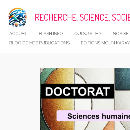
Passer
au
RECHERCHE, SCIENCE, SOCI
contenu
principal
ACCUEIL
FLASH INFO
QUI SUIS-JE ?
NOS SE
BLOG DE MES PUBLICATIONS
EDITIONS MOUN KARA